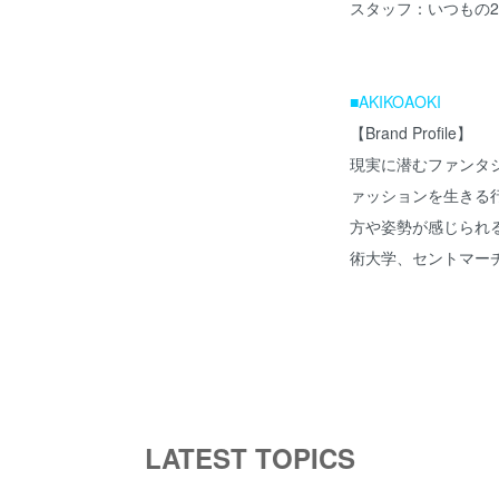
スタッフ：いつもの24
■AKIKOAOKI
【Brand Profile】
現実に潜むファンタ
ァッションを生きる
方や姿勢が感じられ
術大学、セントマー
LATEST TOPICS