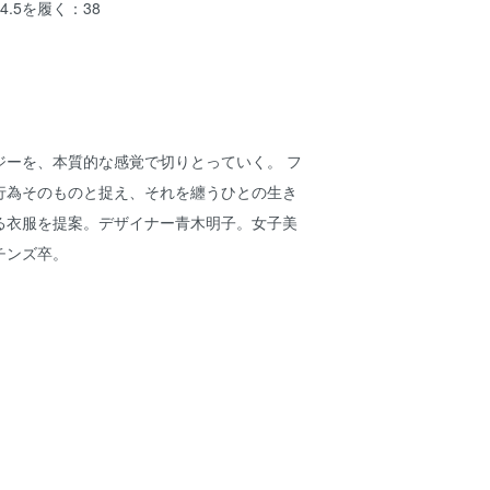
.5を履く：38
ジーを、本質的な感覚で切りとっていく。 フ
行為そのものと捉え、それを纏うひとの生き
る衣服を提案。デザイナー青木明子。女子美
チンズ卒。