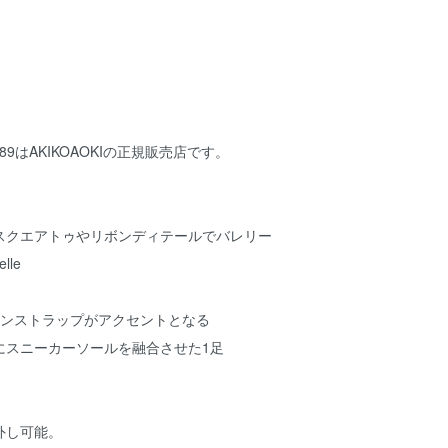
ce1989はAKIKOAOKIの正規販売店です。
スクエアトゥやリボンディテールでバレリー
lle
ボンストラップがアクセントとなる
にスニーカーソールを融合させた1足
外し可能。