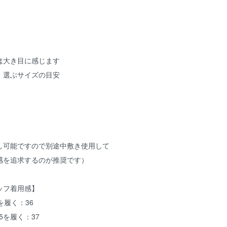
は大き目に感じます
：選ぶサイズの目安
し可能ですので別途中敷き使用して
感を追求するのが推奨です）
ッフ着用感】
を履く：36
5を履く：37