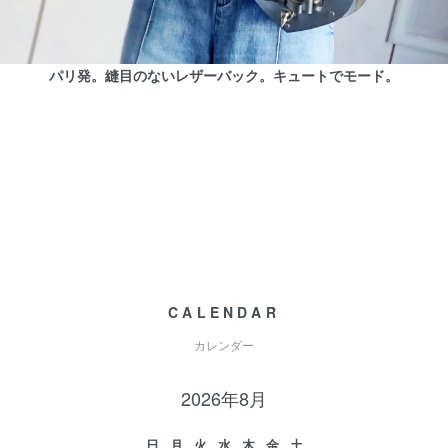
パリ発。縫目のないレザーバック。キュートでモード。
CALENDAR
カレンダー
2026年8月
日
月
火
水
木
金
土