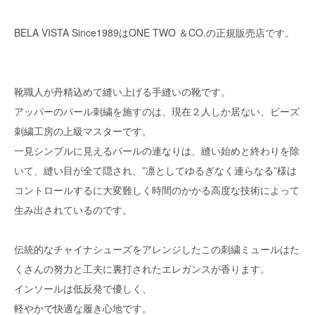
BELA VISTA Since1989はONE TWO ＆CO.の正規販売店です。
靴職人が丹精込めて縫い上げる手縫いの靴です。
アッパーのパール刺繍を施すのは、現在２人しか居ない、ビーズ
刺繍工房の上級マスターです。
一見シンプルに見えるパールの連なりは、縫い始めと終わりを除
いて、縫い目が全て隠され、”凛としてゆるぎなく連らなる”様は
コントロールするに大変難しく時間のかかる高度な技術によって
生み出されているのです。
伝統的なチャイナシューズをアレンジしたこの刺繍ミュールはた
くさんの努力と工夫に裏打されたエレガンスが香ります。
インソールは低反発で優しく、
軽やかで快適な履き心地です。