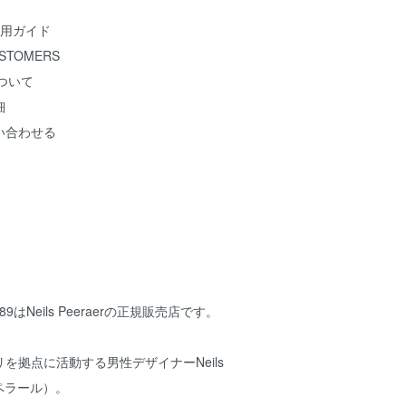
 ご利用ガイド
USTOMERS
について
細
い合わせる
e1989はNeils Peeraerの正規販売店です。
を拠点に活動する男性デザイナーNeils
 ペラール）。