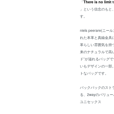
「
There is no l
」という信念のもと
す。
niels peerar
れた本革と真鍮金具
革らしい雰囲気を持
来のナチュラルで高
ド”が溢れるバッグ
いもデザインの一部
トなバッグです。
バックパックのスト
る、2wayのバリュ
ユニセックス