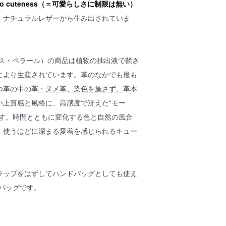
imit to cuteness（＝可愛らしさに制限は無い）
、ナチュラルレザーから生み出されていま
e(ニールス・ペラール）の商品は植物の抽出液で鞣さ
により生産されています。革のなかでも最も
つ革の中の革
・ヌメ革、染色を施さず、
革本
い上質感と風格に、高感度で冴えた“モー
です。時間とともに変化する色と自然の風合
。使うほどに深まる愛着を感じられるキュー
ラップをはずしてハンドバッグとしても使え
ーバッグです。