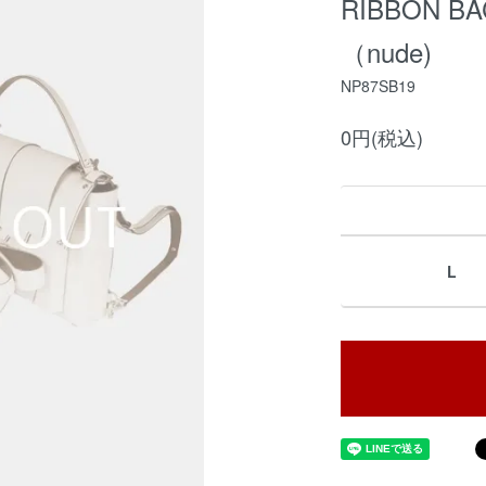
RIBBON B
（nude)
NP87SB19
0円(税込)
L