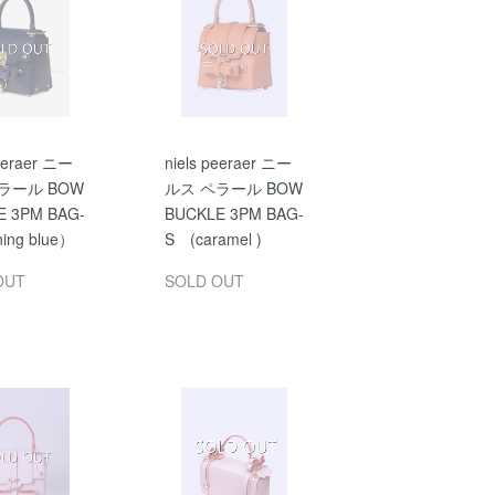
peeraer ニー
niels peeraer ニー
ラール BOW
ルス ペラール BOW
E 3PM BAG-
BUCKLE 3PM BAG-
ning blue）
S (caramel )
OUT
SOLD OUT