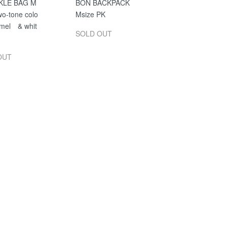
KLE BAG M
BON BACKPACK
o-tone colo
Msize PK
mel & whit
SOLD OUT
OUT