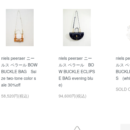
niels peeraer ニー
niels peeraer ニー
niels 
ルス ペラール BOW
ルス ペラール BO
ルス ペ
BUCKLE BAG Ssi
W BUCKLE ECLIPS
BUCKL
ze two-tone color s
E BAG evening blu
S (wh
ale 30%off
e)
SOLD 
58,520円(税込)
94,600円(税込)