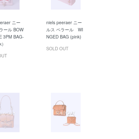
peeraer ニー
niels peeraer ニー
ラール BOW
ルス ペラール WI
E 3PM BAG-
NGED BAG (pink)
nk）
SOLD OUT
OUT