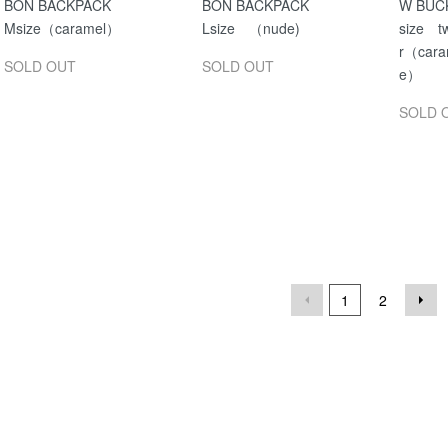
BON BACKPACK
BON BACKPACK
W BUC
Msize（caramel）
Lsize （nude)
size tw
r（cara
SOLD OUT
SOLD OUT
e）
SOLD 
1
2