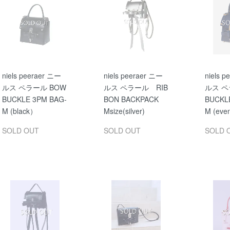
niels peeraer ニー
niels peeraer ニー
niels 
ルス ペラール BOW
ルス ペラール RIB
ルス ペ
BUCKLE 3PM BAG-
BON BACKPACK
BUCKL
M (black）
Msize(silver)
M (eve
SOLD OUT
SOLD OUT
SOLD 