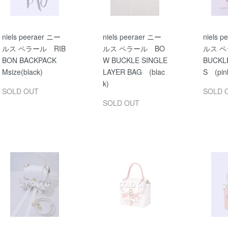
niels peeraer ニー
niels peeraer ニー
niels 
ルス ペラール RIB
ルス ペラール BO
ルス ペ
BON BACKPACK
W BUCKLE SINGLE
BUCKL
Msize(black)
LAYER BAG (blac
S (pi
k)
SOLD OUT
SOLD 
SOLD OUT