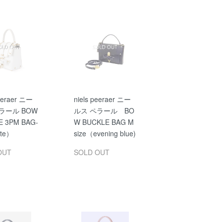
peeraer ニー
niels peeraer ニー
ラール BOW
ルス ペラール BO
E 3PM BAG-
W BUCKLE BAG M
ite）
size（evening blue)
OUT
SOLD OUT