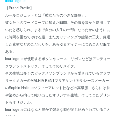
■leur logette
【Brand Profile】
ルールロジェットとは「彼女たちの小さな部屋」。
彼女たちのワードローブに加えた瞬間、その服を昔から愛用して
いたと感じられ、まるで自分の人生の一部になったかのように共
に時間を重ねてゆける服、またカッティングや縫製の工夫、厳選
した素材などのこだわりを、あらゆるディテーにつめこんだ服で
ある。
leur logetteが使用するボタンやレース、リボンなどはアンティー
クやデットストック、そしてそのリメイク。
その生地は多くのビッグメゾンブランドから愛されているファブ
リックメカーのMALHIA KENTマリアケント社やレースメーカー
のSophie Halletteソフィーアレット社などの高級服、さらには糸
や染めから拘って織り出したオリジナル生地。そしてまたプリン
トもオリジナル。
leur logetteにはなんと豊かで贅沢な時が閉じ込められていること