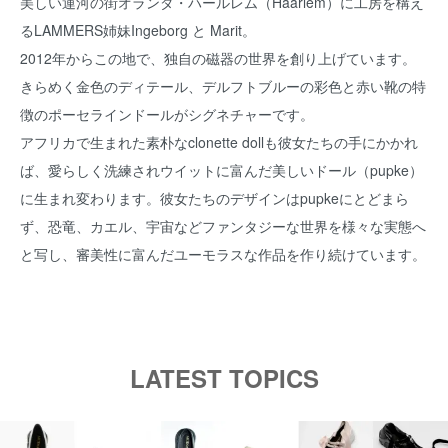
美しい運河の街オランダ・ハールレム（Haarlem）に工房を構え
るLAMMERS姉妹Ingeborg と Marit。
2012年からこの地で、独自の磁器の世界を創り上げています。
きらめく金色のディテール、デルフトブルーの彩色と赤い靴の特
徴のポーセラインドールがシグネチャーです。
アフリカで生まれた素朴なclonette dollも彼女たちの手にかかれ
ば、愛らしく洗練されウイットに富んだ美しいドール（pupke）
に生まれ変わります。彼女たちのデザインはpupkeにとどまら
ず、恐竜、カエル、宇宙などファンタジーな世界を様々な実態へ
と写し、審美性に富んだユーモラスな作品を作り続けています。
LATEST TOPICS