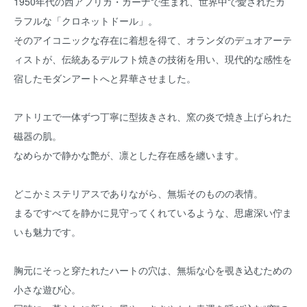
1950年代の西アフリカ・ガーナで生まれ、世界中で愛されたカ
ラフルな「クロネットドール」。
そのアイコニックな存在に着想を得て、オランダのデュオアーテ
ィストが、伝統あるデルフト焼きの技術を用い、現代的な感性を
宿したモダンアートへと昇華させました。
アトリエで一体ずつ丁寧に型抜きされ、窯の炎で焼き上げられた
磁器の肌。
なめらかで静かな艶が、凛とした存在感を纏います。
どこかミステリアスでありながら、無垢そのものの表情。
まるですべてを静かに見守ってくれているような、思慮深い佇ま
いも魅力です。
胸元にそっと穿たれたハートの穴は、無垢な心を覗き込むための
小さな遊び心。