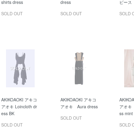
shirts dress
dress
ピース
SOLD OUT
SOLD OUT
SOLD 
AKIKOAOKI アキコ
AKIKOAOKI アキコ
AKIKO
アオキ Loincloth dr
アオキ Aura dress
アオキ A
ess BK
ss mi
SOLD OUT
SOLD OUT
SOLD 