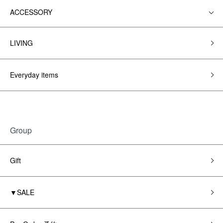
ACCESSORY
LIVING
Everyday items
Group
Gift
▼SALE