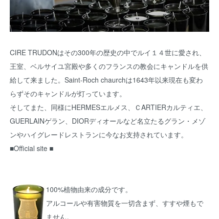
CIRE TRUDONはその300年の歴史の中でルイ１４世に愛され、
王室、ベルサイユ宮殿や多くのフランスの教会にキャンドルを供
給して来ました。Saint-Roch chaurchは1643年以来現在も変わ
らずそのキャンドルが灯っています。
そしてまた、同様にHERMESエルメス、ＣARTIERカルティエ、
GUERLAINゲラン、DIORディオールなど名立たるグラン・メゾ
ンやハイグレードレストランに今なお支持されています。
■
Official site
■
100%植物由来の成分です。
アルコールや有害物質を一切含まず、すすや煙もで
ません。